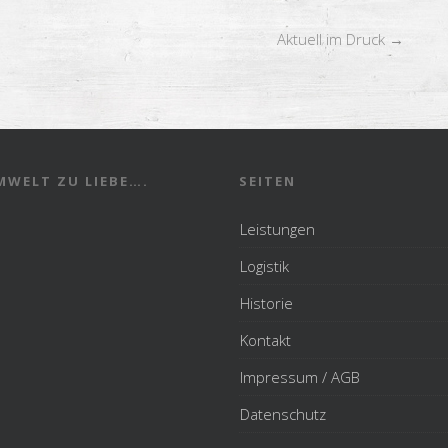
Aktuell im Druck
→
MWELT ZU LIEBE….
SEITEN
Leistungen
Logistik
Historie
Kontakt
Impressum / AGB
Datenschutz