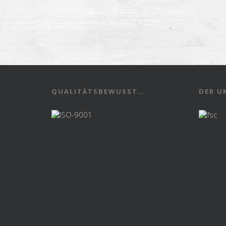
QUALITÄTSBEWUSST…
DER U