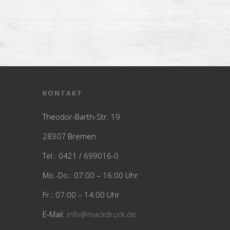
KONTAKT
Theodor-Barth-Str. 19
28307 Bremen
Tel.: 0421 / 699016-0
Mo.-Do.: 07:00 – 16:00 Uhr
Fr.: 07:00 – 14:00 Uhr
E-Mail:
info@mackdruck.de