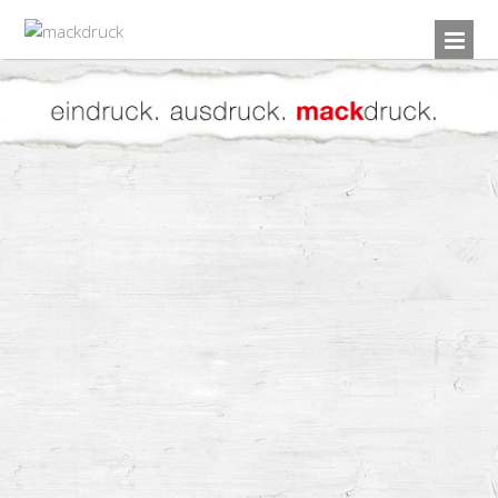
QUALITÄT
perfektes Erscheinungsbild Ihrer
Drucksachen durch hochwertige
Druckmaschinen