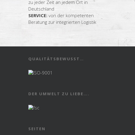
zu jeder Zeit an jedem Ort in
Deutschland
SERVICE:
von der kompetenten
Beratung zur integrierten Logistik
QUALITÄTSBEWUSST…
DER UMWELT ZU LIEBE….
SEITEN