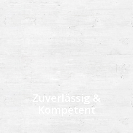
PÜNKTLICHKEIT
Endlosformulare und
Drucksachen aller Art, in jeder
Auflage, zu jeder Zeit an jedem
Ort in Deutschland im Notfall
auch über Nacht.
Zuverlässig &
Kompetent