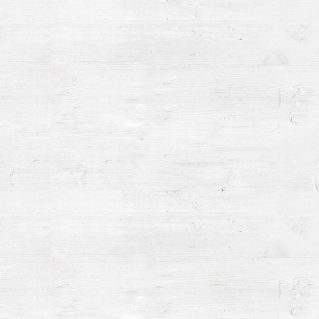
ERFAHRUNG
von der kompetenten Beratung
zur integrierten Logistik - Know-
how in der Druckbranche und
dem Endlosdruck seit 1954